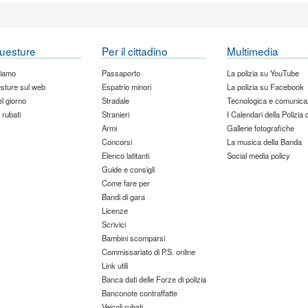
uesture
Per il cittadino
Multimedia
siamo
Passaporto
La polizia su YouTube
sture sul web
Espatrio minori
La polizia su Facebook
del giorno
Stradale
Tecnologica e comunica
 rubati
Stranieri
I Calendari della Polizia 
Armi
Gallerie fotografiche
Concorsi
La musica della Banda
Elenco latitanti
Social media policy
Guide e consigli
Come fare per
Bandi di gara
Licenze
Scrivici
Bambini scomparsi
Commissariato di P.S. online
Link utili
Banca dati delle Forze di polizia
Banconote contraffatte
Veicoli rubati