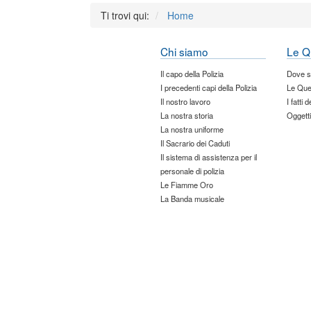
Ti trovi qui:
Home
Chi siamo
Le Q
Il capo della Polizia
Dove 
I precedenti capi della Polizia
Le Que
Il nostro lavoro
I fatti 
La nostra storia
Oggetti
La nostra uniforme
Il Sacrario dei Caduti
Il sistema di assistenza per il
personale di polizia
Le Fiamme Oro
La Banda musicale