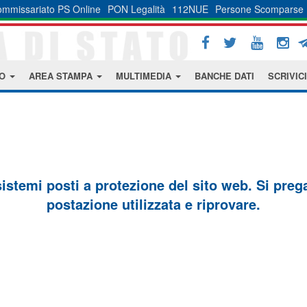
mmissariato PS Online
PON Legalità
112NUE
Persone Scomparse
MO
AREA STAMPA
MULTIMEDIA
BANCHE DATI
SCRIVICI
sistemi posti a protezione del sito web. Si prega 
postazione utilizzata e riprovare.