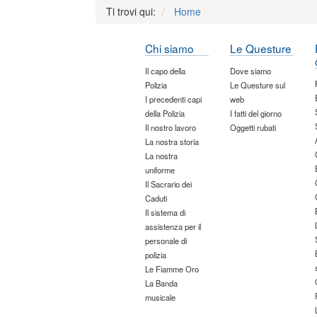
Ti trovi qui:
Home
Chi siamo
Le Questure
Il capo della
Dove siamo
Polizia
Le Questure sul
I precedenti capi
web
della Polizia
I fatti del giorno
Il nostro lavoro
Oggetti rubati
La nostra storia
La nostra
uniforme
Il Sacrario dei
Caduti
Il sistema di
assistenza per il
personale di
polizia
Le Fiamme Oro
La Banda
musicale