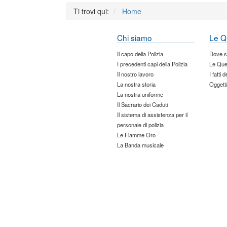
Ti trovi qui:
Home
Chi siamo
Le Q
Il capo della Polizia
Dove 
I precedenti capi della Polizia
Le Que
Il nostro lavoro
I fatti 
La nostra storia
Oggetti
La nostra uniforme
Il Sacrario dei Caduti
Il sistema di assistenza per il
personale di polizia
Le Fiamme Oro
La Banda musicale