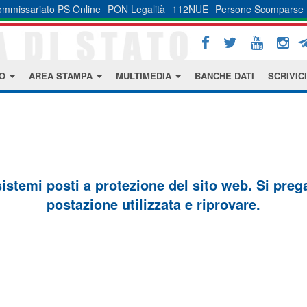
mmissariato PS Online
PON Legalità
112NUE
Persone Scomparse
MO
AREA STAMPA
MULTIMEDIA
BANCHE DATI
SCRIVICI
sistemi posti a protezione del sito web. Si prega 
postazione utilizzata e riprovare.