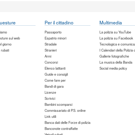
uesture
Per il cittadino
Multimedia
siamo
Passaporto
La polizia su YouTube
sture sul web
Espatrio minori
La polizia su Facebook
del giorno
Stradale
Tecnologica e comunica
 rubati
Stranieri
I Calendari della Polizia 
Armi
Gallerie fotografiche
Concorsi
La musica della Banda
Elenco latitanti
Social media policy
Guide e consigli
Come fare per
Bandi di gara
Licenze
Scrivici
Bambini scomparsi
Commissariato di P.S. online
Link utili
Banca dati delle Forze di polizia
Banconote contraffatte
Veicoli rubati