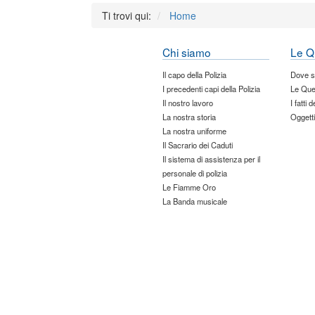
Ti trovi qui:
Home
Chi siamo
Le Q
Il capo della Polizia
Dove 
I precedenti capi della Polizia
Le Que
Il nostro lavoro
I fatti 
La nostra storia
Oggetti
La nostra uniforme
Il Sacrario dei Caduti
Il sistema di assistenza per il
personale di polizia
Le Fiamme Oro
La Banda musicale