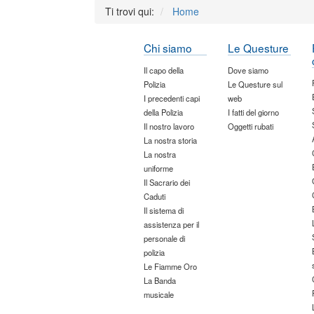
Ti trovi qui:
Home
Chi siamo
Le Questure
Il capo della
Dove siamo
Polizia
Le Questure sul
I precedenti capi
web
della Polizia
I fatti del giorno
Il nostro lavoro
Oggetti rubati
La nostra storia
La nostra
uniforme
Il Sacrario dei
Caduti
Il sistema di
assistenza per il
personale di
polizia
Le Fiamme Oro
La Banda
musicale