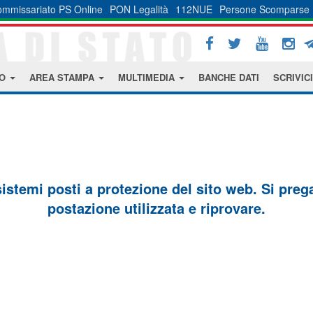
mmissariato PS Online
PON Legalità
112NUE
Persone Scomparse
MO
AREA STAMPA
MULTIMEDIA
BANCHE DATI
SCRIVICI
sistemi posti a protezione del sito web. Si prega 
postazione utilizzata e riprovare.