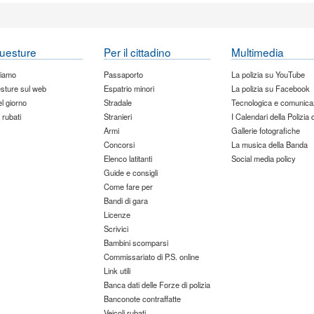
uesture
Per il cittadino
Multimedia
siamo
Passaporto
La polizia su YouTube
sture sul web
Espatrio minori
La polizia su Facebook
del giorno
Stradale
Tecnologica e comunica
 rubati
Stranieri
I Calendari della Polizia 
Armi
Gallerie fotografiche
Concorsi
La musica della Banda
Elenco latitanti
Social media policy
Guide e consigli
Come fare per
Bandi di gara
Licenze
Scrivici
Bambini scomparsi
Commissariato di P.S. online
Link utili
Banca dati delle Forze di polizia
Banconote contraffatte
Veicoli rubati