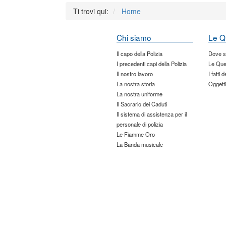
Ti trovi qui:
Home
Chi siamo
Le Q
Il capo della Polizia
Dove 
I precedenti capi della Polizia
Le Que
Il nostro lavoro
I fatti 
La nostra storia
Oggetti
La nostra uniforme
Il Sacrario dei Caduti
Il sistema di assistenza per il
personale di polizia
Le Fiamme Oro
La Banda musicale