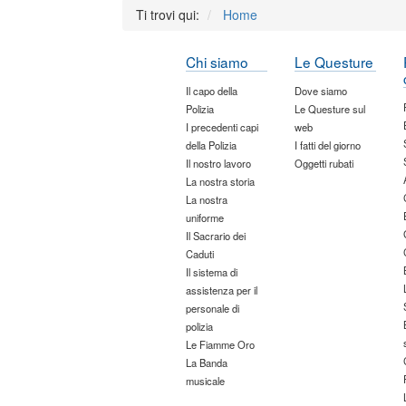
Ti trovi qui:
Home
Chi siamo
Le Questure
Il capo della
Dove siamo
Polizia
Le Questure sul
I precedenti capi
web
della Polizia
I fatti del giorno
Il nostro lavoro
Oggetti rubati
La nostra storia
La nostra
uniforme
Il Sacrario dei
Caduti
Il sistema di
assistenza per il
personale di
polizia
Le Fiamme Oro
La Banda
musicale