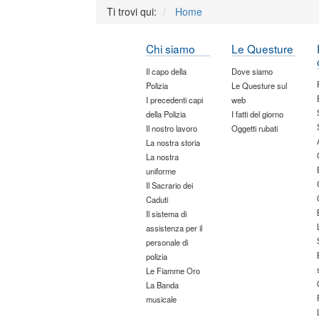
Ti trovi qui:
Home
Chi siamo
Le Questure
Il capo della
Dove siamo
Polizia
Le Questure sul
I precedenti capi
web
della Polizia
I fatti del giorno
Il nostro lavoro
Oggetti rubati
La nostra storia
La nostra
uniforme
Il Sacrario dei
Caduti
Il sistema di
assistenza per il
personale di
polizia
Le Fiamme Oro
La Banda
musicale