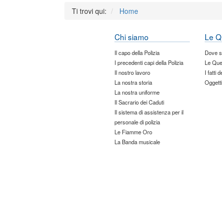
Ti trovi qui:
Home
Chi siamo
Le Q
Il capo della Polizia
Dove 
I precedenti capi della Polizia
Le Que
Il nostro lavoro
I fatti 
La nostra storia
Oggetti
La nostra uniforme
Il Sacrario dei Caduti
Il sistema di assistenza per il
personale di polizia
Le Fiamme Oro
La Banda musicale