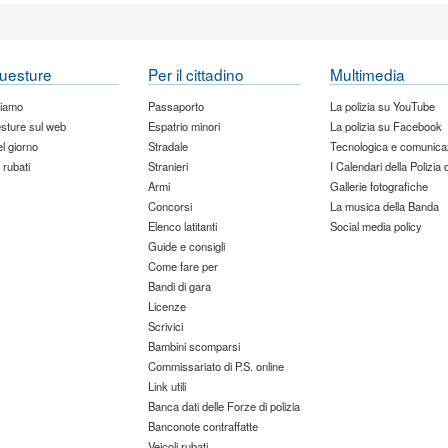
uesture
Per il cittadino
Multimedia
siamo
Passaporto
La polizia su YouTube
sture sul web
Espatrio minori
La polizia su Facebook
del giorno
Stradale
Tecnologica e comunica
 rubati
Stranieri
I Calendari della Polizia 
Armi
Gallerie fotografiche
Concorsi
La musica della Banda
Elenco latitanti
Social media policy
Guide e consigli
Come fare per
Bandi di gara
Licenze
Scrivici
Bambini scomparsi
Commissariato di P.S. online
Link utili
Banca dati delle Forze di polizia
Banconote contraffatte
Veicoli rubati