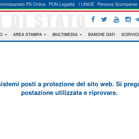
mmissariato PS Online
PON Legalità
112NUE
Persone Scomparse
MO
AREA STAMPA
MULTIMEDIA
BANCHE DATI
SCRIVICI
sistemi posti a protezione del sito web. Si prega 
postazione utilizzata e riprovare.