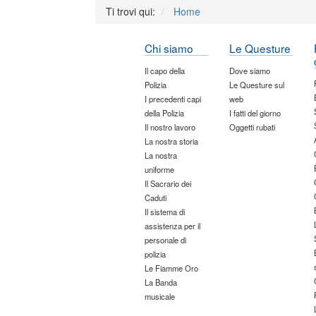
Ti trovi qui:
Home
Chi siamo
Le Questure
Il capo della
Dove siamo
Polizia
Le Questure sul
I precedenti capi
web
della Polizia
I fatti del giorno
Il nostro lavoro
Oggetti rubati
La nostra storia
La nostra
uniforme
Il Sacrario dei
Caduti
Il sistema di
assistenza per il
personale di
polizia
Le Fiamme Oro
La Banda
musicale