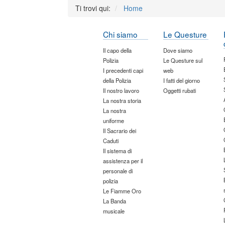
Ti trovi qui:
Home
Chi siamo
Le Questure
Il capo della
Dove siamo
Polizia
Le Questure sul
I precedenti capi
web
della Polizia
I fatti del giorno
Il nostro lavoro
Oggetti rubati
La nostra storia
La nostra
uniforme
Il Sacrario dei
Caduti
Il sistema di
assistenza per il
personale di
polizia
Le Fiamme Oro
La Banda
musicale