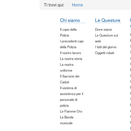
Ti trovi qui:
Home
Chi siamo
Le Questure
Il capo della
Dove siamo
Polizia
Le Questure sul
I precedenti capi
web
della Polizia
I fatti del giorno
Il nostro lavoro
Oggetti rubati
La nostra storia
La nostra
uniforme
Il Sacrario dei
Caduti
Il sistema di
assistenza per il
personale di
polizia
Le Fiamme Oro
La Banda
musicale