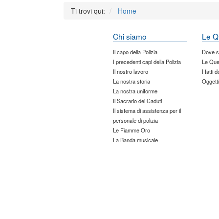
Ti trovi qui:
Home
Chi siamo
Le Q
Il capo della Polizia
Dove 
I precedenti capi della Polizia
Le Que
Il nostro lavoro
I fatti 
La nostra storia
Oggetti
La nostra uniforme
Il Sacrario dei Caduti
Il sistema di assistenza per il
personale di polizia
Le Fiamme Oro
La Banda musicale