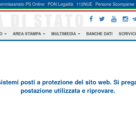
mmissariato PS Online
PON Legalità
112NUE
Persone Scomparse
MO
AREA STAMPA
MULTIMEDIA
BANCHE DATI
SCRIVICI
sistemi posti a protezione del sito web. Si prega 
postazione utilizzata e riprovare.