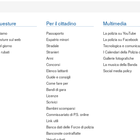
uesture
Per il cittadino
Multimedia
siamo
Passaporto
La polizia su YouTube
sture sul web
Espatrio minori
La polizia su Facebook
del giorno
Stradale
Tecnologica e comunica
 rubati
Stranieri
I Calendari della Polizia 
Armi
Gallerie fotografiche
Concorsi
La musica della Banda
Elenco latitanti
Social media policy
Guide e consigli
Come fare per
Bandi di gara
Licenze
Scrivici
Bambini scomparsi
Commissariato di P.S. online
Link utili
Banca dati delle Forze di polizia
Banconote contraffatte
Veicoli rubati