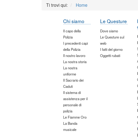
Ti trovi qui:
Home
Chi siamo
Le Questure
Il capo della
Dove siamo
Polizia
Le Questure sul
I precedenti capi
web
della Polizia
I fatti del giorno
Il nostro lavoro
Oggetti rubati
La nostra storia
La nostra
uniforme
Il Sacrario dei
Caduti
Il sistema di
assistenza per il
personale di
polizia
Le Fiamme Oro
La Banda
musicale