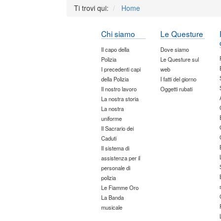
Ti trovi qui:
Home
Chi siamo
Le Questure
Il capo della
Dove siamo
Polizia
Le Questure sul
I precedenti capi
web
della Polizia
I fatti del giorno
Il nostro lavoro
Oggetti rubati
La nostra storia
La nostra
uniforme
Il Sacrario dei
Caduti
Il sistema di
assistenza per il
personale di
polizia
Le Fiamme Oro
La Banda
musicale